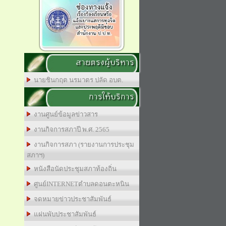
สายตรงผู้บริหาร
นายชินกฤต นรมาตร ปลัด อบต.
การให้บริการ
งานศูนย์ข้อมูลข่าวสาร
งานกิจการสภาปี พ.ศ. 2565
งานกิจการสภา (รายงานการประชุม
สภาฯ)
หนังสือนัดประชุมสภาท้องถิ่น
ศูนย์INTERNETตำบลดอนตะหนิน
จดหมายข่าวประชาสัมพันธ์
แผ่นพับประชาสัมพันธ์