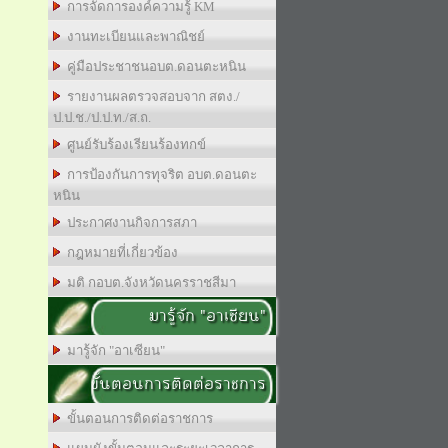
การจัดการองค์ความรู้ KM
งานทะเบียนและพาณิชย์
คู่มือประชาชนอบต.ดอนตะหนิน
รายงานผลตรวจสอบจาก สตง./
ป.ป.ช./ป.ป.ท./ส.ถ.
ศูนย์รับร้องเรียนร้องทกข์
การป้องกันการทุจริต อบต.ดอนตะ
หนิน
ประกาศงานกิจการสภา
กฎหมายที่เกี่ยวข้อง
มติ กอบต.จังหวัดนครราชสีมา
มารู้จัก "อาเซียน"
มารู้จัก "อาเซียน"
ขั้นตอนการติดต่อราชการ
ขั้นตอนการติดต่อราชการ