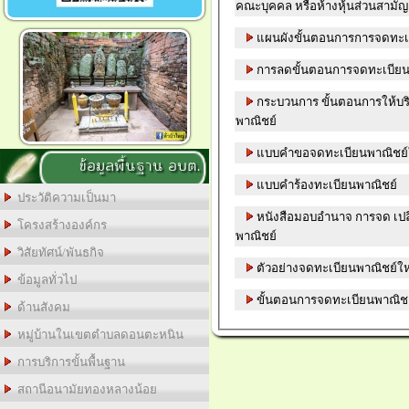
คณะบุคคล หรือห้างหุ้นส่วนสามัญ
แผนผังขั้นตอนการการจดทะเ
การลดขั้นตอนการจดทะเบียน
กระบวนการ ขั้นตอนการให้บ
พาณิชย์
แบบคำขอจดทะเบียนพาณิชย์
ข้อมูลพื้นฐาน อบต.
แบบคำร้องทะเบียนพาณิชย์
ประวัติความเป็นมา
หนังสือมอบอำนาจ การจด เปลี
โครงสร้างองค์กร
พาณิชย์
วิสัยทัศน์/พันธกิจ
ตัวอย่างจดทะเบียนพาณิชย์ให
ข้อมูลทั่วไป
ขั้นตอนการจดทะเบียนพาณิช
ด้านสังคม
หมู่บ้านในเขตตำบลดอนตะหนิน
การบริการขั้นพื้นฐาน
สถานีอนามัยทองหลางน้อย