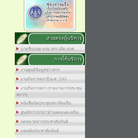
สายตรงผู้บริหาร
นายชินกฤต นรมาตร ปลัด อบต.
การให้บริการ
งานศูนย์ข้อมูลข่าวสาร
งานกิจการสภาปี พ.ศ. 2565
งานกิจการสภา (รายงานการประชุม
สภาฯ)
หนังสือนัดประชุมสภาท้องถิ่น
ศูนย์INTERNETตำบลดอนตะหนิน
จดหมายข่าวประชาสัมพันธ์
แผ่นพับประชาสัมพันธ์