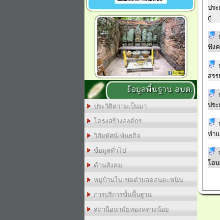
ประ
กู่
ฟัง
สรรห
ข้อมูลพื้นฐาน อบต.
ประก
ประวัติความเป็นมา
โครงสร้างองค์กร
ทำแ
วิสัยทัศน์/พันธกิจ
ข้อมูลทั่วไป
โอน
ด้านสังคม
หมู่บ้านในเขตตำบลดอนตะหนิน
การบริการขั้นพื้นฐาน
สถานีอนามัยทองหลางน้อย